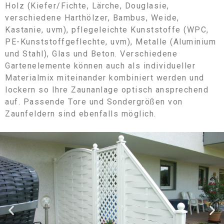
Holz (Kiefer/Fichte, Lärche, Douglasie,
Dicht- und
verschiedene Harthölzer, Bambus, Weide,
Sichtschutzzäune
Kastanie, uvm), pflegeleichte Kunststoffe (WPC,
PE-Kunststoffgeflechte, uvm), Metalle (Aluminium
Wir führen sämtliche Arten von
und Stahl), Glas und Beton. Verschiedene
Dicht- und Sichtschutzzäunen
Gartenelemente können auch als individueller
unterschiedlichster Materialien
Materialmix miteinander kombiniert werden und
und Farben: ...
lockern so Ihre Zaunanlage optisch ansprechend
auf. Passende Tore und Sondergrößen von
Zaunfeldern sind ebenfalls möglich.